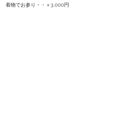
着物でお参り・・＋3,000円
データDisc郵送・・＋2,000円
アルバムなど作成・・・＋5,000円〜
※当日のお伺いになります
◯申込方法
申し込み期間10/16〜10/30。
InstagramのDMにて下記をご連絡くだ
さい。 
@acca_photo
予約多数の場合抽選とさせていただき
ます。
・申込者様のお名前
・お子様のお名前、性別、年齢
・お子様の身長と靴のサイズ
・ご希望の予約枠第一希望、第二希望
・ご連絡先電話番号
●お願い