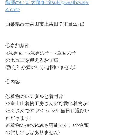
御師のいえ 大鴈丸 hitsuki guesthouse 
& café
山梨県富士吉田市上吉田７丁目12-16
◯参加条件
3歳男女・5歳男の子・7歳女の子
の七五三を迎えるお子様
(数え年か満の年かは問いません)
◯内容
①着物のレンタルと着付け
※富士山着物工房さんの可愛い着物が
たくさんです♡\( ˆoˆ )/♡当日お選びい
ただきます。
※着物の持ち込みも可能です。(小物類
の貸し出しはありません)