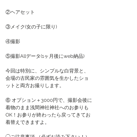
②ヘアセット
③メイク(女の子に限り)
④撮影
⑤撮影Allデータ(1ヶ月後にweb納品)
今回は特別に、シンプルな白背景と、
会場の古民家の雰囲気を生かしたショ
ットと両方お撮りします。
⑥ オプション＋3000円で、撮影会後に
着物のまま浅間神社神社へのお参りも
OK！お参りが終わったら戻ってきてお
着替えできますよ。
◯ご注意事項 （必ずお読み下さい！）