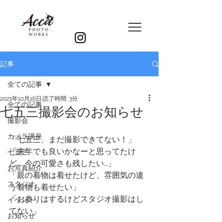
記事
全ての記事
2021年10月16日
読了時間: 3分
全ての記事
七五三撮影会のお知らせ
撮影会
カメラ講座
「七五三、まだ撮影できてない！」
「来年でも良いかなーと思ってたけ
七五三
ど、今の可愛さも残したい…」
お写真紹介
「親の着物は着せたけど、雰囲気の違
スタジオ
う着物も着せたい」
「お参りはするけどスタジオ撮影はし
イベント
てない」
お知らせ