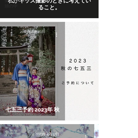
私がキッズ撮影のときに考えてい
撮影者Accaの
頭の中
ること。
2023年8月26日
七五三予約 2023年 秋
2023年4月17日