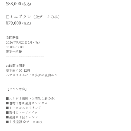
¥88,000
(税込)
◻︎ミニプラン
（全データのみ）
¥79,000
(税込)
┈┈┈┈┈┈┈┈┈┈┈┈
次回開催 ​
2026年9月21日(月・祝)
10:00~12:00
限定一組様​
​┈┈┈┈┈┈┈┈┈┈┈┈
お時間は固定
基本的に10-12時
​ヘアスタイルにより多少の変動あり
【プラン内容】
■スタジオ撮影（お着物１着のみ）
■着物１着＆髪飾りレンタル
■トータルスタイリング
■着付け・ヘアメイク
■髪飾り１回チェンジ
■主役撮影 全データ40枚