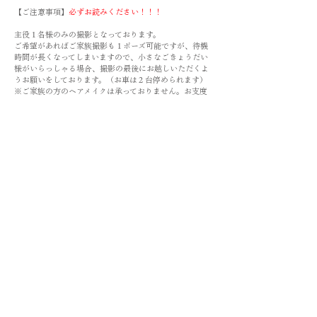
【ご注意事項】
必ずお読みください！！！
主役１名様のみの撮影となっております。
ご希望があればご家族撮影も１ポーズ可能ですが、待機
時間が長くなってしまいますので、小さなごきょうだい
様がいらっしゃる場合、撮影の最後にお越しいただくよ
うお願いをしております。（お車は２台停められます）
※ご家族の方のヘアメイクは承っておりません。お支度
済みでご来店ください。
ご主役のお子様のお写真を事前にお送りいただき、着物
小物・ヘアメイクのスタイリングをこちらで考えご提案
させていただきます。当方でトータルで創り上げるプラ
ンのため、すベてがお客様のご希望通りにならないこと
もございます。ご了承くださいませ。
お着物の種類はお子様の身長に合わせてご提案させてい
ただきます。
お支度に１時間〜１時間半、撮影に３０分程かかりま
す。
万が一ヘアメイク・着付けを嫌がりお時間がかかってし
まった場合、撮影枚数が少なくなる可能性もございま
す。お子様の成長に合わせたご判断を親御様の方でお願
い致します。
画像は全て、1枚1枚丁寧に補正作業を行います。