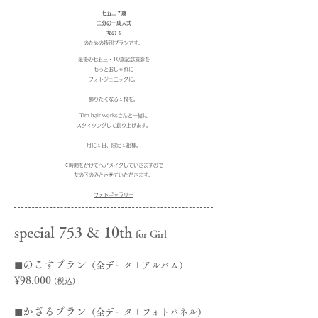
七五三７歳
二分の一成人式
女の子
のための特別プランです。
最後の七五三・10歳記念撮影を
もっとおしゃれに
フォトジェニックに。
飾りたくなる１枚を。
Tim hair worksさんと一緒に
スタイリングして創り上げます。
月に１日、限定１組様。
※時間をかけてヘアメイクしていきますので
​女の子のみとさせていただきます。
​​
フォトギャラリー
special 753 & 10th
for Girl
◼︎のこすプラン
（全データ＋アルバム）
¥98,000
(税込)
◼︎かざるプラン
（全データ＋フォトパネル）